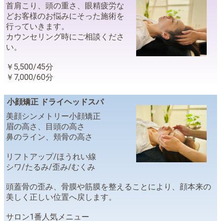
首肩こり、頭の重さ、眼精疲労な
どお客様のお悩みにそった施術を
行っていきます。
カウンセリング時にご相談くださ
い。
￥5,500/45分
￥7,000/60分
小顔矯正 ドライヘッドスパ
美顔シンメトリー小顔矯正
眉の高さ、目頭の高さ
鼻のライン、頬骨の高さ
リフトアップ/ほうれい線
シワ/たるみ/歪み/むくみ
頭蓋骨の歪み、骨膜や筋膜を整えることにより、顔本来の
美しく正しい位置へ戻します。
サロン1番人気メニュー